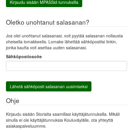
Kirjaudu sisään MPASSid-tunnuksilla
Oletko unohtanut salasanan?
Jos olet unohtanut salasanasi, voit pyytää salasanan nollausta
oheisella lomakkeella. Lomake lähettää sähköpostiisi linkin,
jonka kautta voit asettaa uuden salasanasi.
Sähköpostiosoite
Lähetä sähköposti salasanan uusimiseksi
Ohje
Kirjaudu sisään Storialta saamillasi käyttäjätunnuksilla. Mikäli
sinulla ei ole käyttäjätunnuksia Kouluväylälle, ota yhteyttä
asiakaspalveluumme.